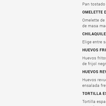
Pan tostado
OMELETTE 
Omelette de
de masa mad
CHILAQUIL
Elige entre s
HUEVOS FR
Huevos frit
de frijol negr
HUEVOS RE
Huevos revu
ensalada fre
TORTILLA 
Tortilla esp