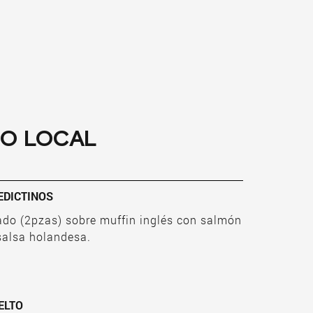
NO LOCAL
EDICTINOS
do (2pzas) sobre muffin inglés con salmón
alsa holandesa.
VO REVUELTO