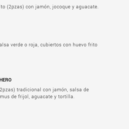
lto (2pzas) con jamón, jocoque y aguacate.
LAQUILES
salsa verde o roja, cubiertos con huevo frito
CHERO
(2pzas) tradicional con jamón, salsa de
us de frijol, aguacate y tortilla.