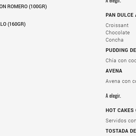
A elegir.
ON ROMERO (100GR)
PAN DULCE
LO (160GR)
Croissant
Chocolate
Concha
PUDDING DE
Chía con co
AVENA
Avena con c
A elegir.
HOT CAKES
Servidos con
TOSTADA D