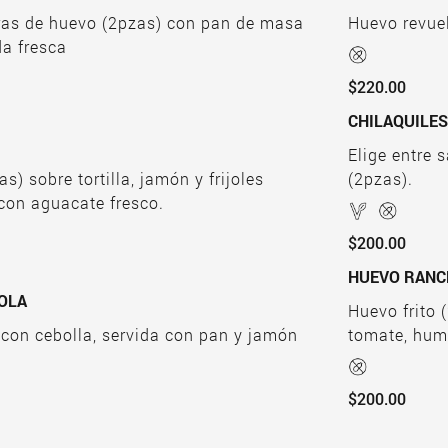
ras de huevo (2pzas) con pan de masa
Huevo revue
a fresca
$220.00
CHI
Elige entre 
s) sobre tortilla, jamón y frijoles
(2pzas).
 con aguacate fresco.
$200.00
HUEVO RAN
OLA
Huevo frito 
 con cebolla, servida con pan y jamón
tomate, humm
$200.00