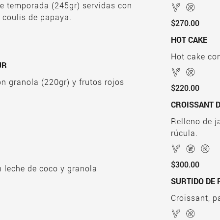
de temporada (245gr) servidas con
y coulis de papaya.
$270.00
HO
Hot cake con
UR
n granola (220gr) y frutos rojos
$220.00
CROISSANT 
Relleno de j
rúcula.
$300.00
n leche de coco y granola
SURTIDO DE 
Croissant, p