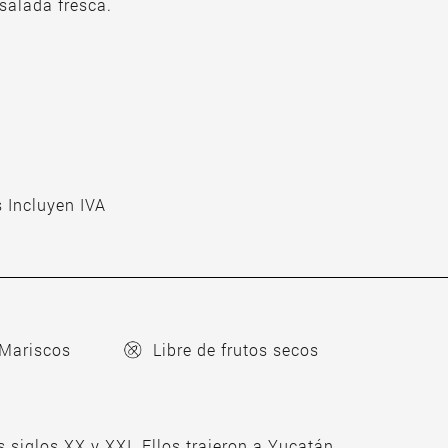
salada fresca.
 Incluyen IVA
Mariscos
Libre de frutos secos
 siglos XX y XXI. Ellos trajeron a Yucatán