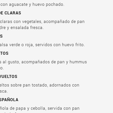
 con aguacate y huevo pochado.​
DE CLARAS
 claras con vegetales, acompañado de pan
re y ensalada fresca.​
ES
alsa verde o roja, servidos con huevo frito.​
ITOS
os al gusto, acompañados de pan y hummus
o.​
VUELTOS
eltos sobre pan tostado, adornados con
sca.​
ESPAÑOLA
añola de papa y cebolla, servida con pan