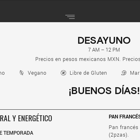
DESAYUNO
7 AM – 12 PM
Precios en pesos mexicanos MXN. Precios
no
Vegano
Libre de Gluten
Mar
¡BUENOS DÍAS!
RAL Y ENERGÉTICO
PAN FRANCÉ
Pan francés
DE TEMPORADA
(2pzas).