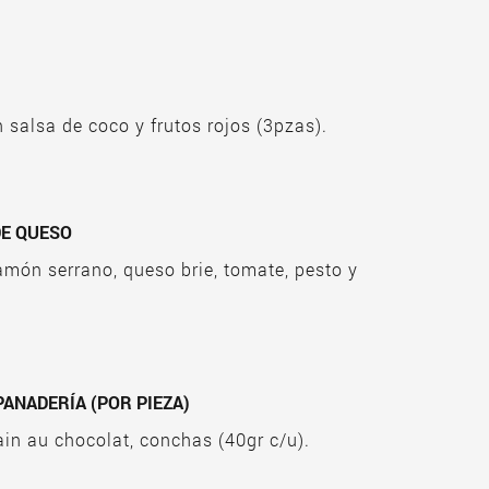
T CAKE
 salsa de coco y frutos rojos (3pzas).
DE QUESO
amón serrano, queso brie, tomate, pesto y
PANADERÍA (POR PIEZA)
ain au chocolat, conchas (40gr c/u).