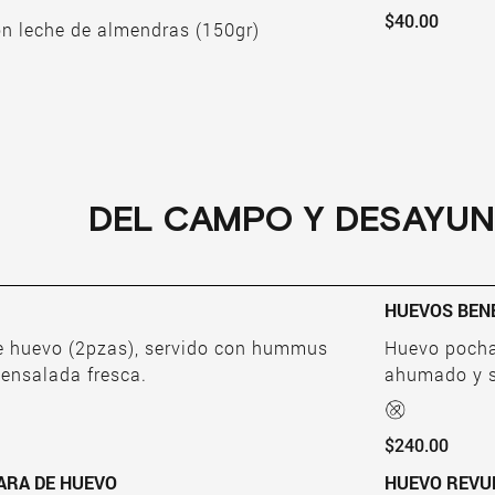
$40.00
n leche de almendras (150gr)
DEL CAMPO Y DESAYU
HUEVOS BEN
 de huevo (2pzas), servido con hummus
Huevo pocha
y ensalada fresca.
ahumado y s
$240.00
ARA DE HUEVO
HUE