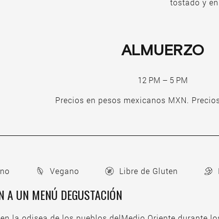
tostado y en
ALMUERZO
12 PM – 5 PM
Precios en pesos mexicanos MXN. Precios
ano
Vegano
Libre de Gluten
N A UN MENÚ DEGUSTACIÓN
n la odisea de los pueblos delMedio Oriente durante los