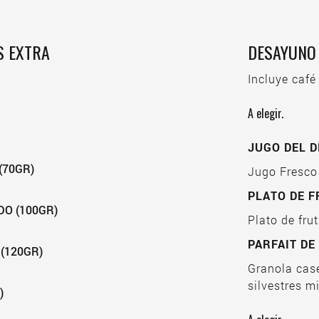
S EXTRA
DESAYUNO 
Incluye café
A elegir.
JUGO DEL D
(70GR)
Jugo Fresco
PLATO DE 
O (100GR)
Plato de fr
PARFAIT DE
(120GR)
Granola case
silvestres m
)