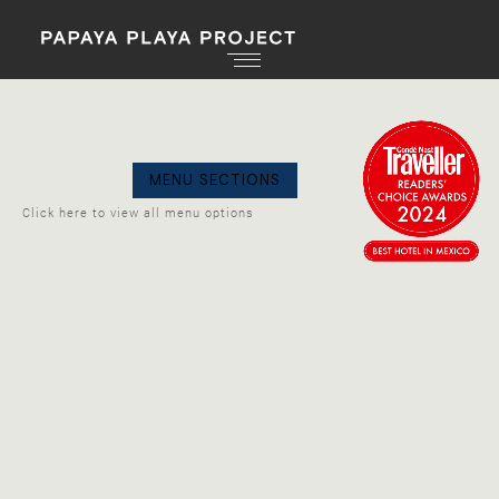
GO
MENU SECTIONS
BACK
Click here to view all menu options
WINE SELECTION
CHAMPAGNE
SPARKLING
ROSÉ