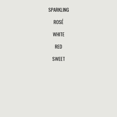
NV
SPARKLING
$3,400.00
ROSÉ
SAVOIE
WHITE
RED
2 COEURS LA BULLE C EST BONNARD
CHARDONNAY
SWEET
2018
$2,400.00
GAILLAC
PLAGEOLES MAUZAC NATURE
MAUZAC
2020